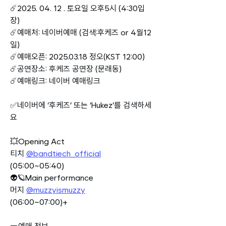
☄️2025. 04. 12 . 토요일 오후5시 (4:30입
장)
☄️예매처: 네이버예매 (검색:후케즈 or 4월12
일)
☄️예매오픈: 2025.03.18 정오(KST 12:00)
☄️공연장소: 후케즈 공연장 (문래동)
☄️예매링크: 네이버 예매링크
✅네이버에 ‘후케즈’ 또는 ‘Hukez’를 검색하세
요
💥Opening Act
티치 
@bandtiech_official
(05:00~05:40)
👽🪐Main performance
머지 
@muzzyismuzzy
(06:00~07:00)+